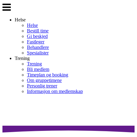
Veksle
navigasjon
Helse
Helse
Bestill time
Gi beskjed
Fastleger
Behandlere
Spesialister
Trening
Trening
Bli medlem
Timeplan og booking
Om gruppetimene
Personlig trener
Informasjon om medlemskap