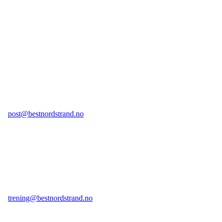
Besøksadresse:
Kongsveien 104, 1177 Oslo
Postadresse:
Postboks 104 Bekkelagshøgda, 1109 Oslo
E-post legesenter:
post@bestnordstrand.no
Telefon legesenter:
98 70 23 59 tast 1
(kan ikke brukes til sms)
E-post treningssenter:
trening@bestnordstrand.no
Telefon treningssenter: