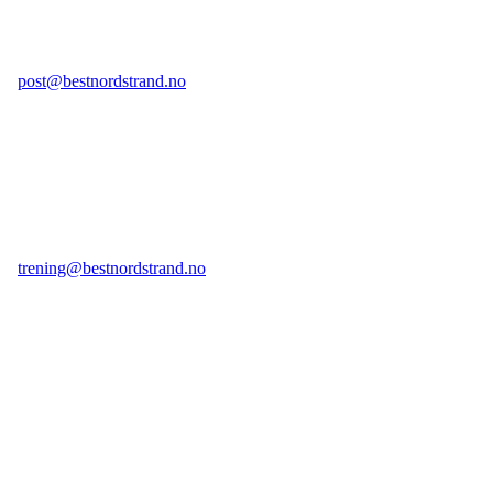
E-post legesenter:
post@bestnordstrand.no
Telefon legesenter:
98 70 23 59 tast 1
(kan ikke brukes til sms)
E-post treningssenter:
trening@bestnordstrand.no
Telefon treningssenter:
98 70 23 59 tast 2