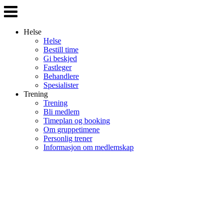
Veksle
navigasjon
Helse
Helse
Bestill time
Gi beskjed
Fastleger
Behandlere
Spesialister
Trening
Trening
Bli medlem
Timeplan og booking
Om gruppetimene
Personlig trener
Informasjon om medlemskap