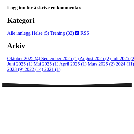
Logg inn for å skrive en kommentar.
Kategori
Alle innlegg
Helse (5)
Trening (33)
RSS
Arkiv
Oktober 2025 (4)
September 2025 (1)
August 2025 (2)
Juli 2025 (2
Juni 2025 (1)
Mai 2025 (1)
April 2025 (1)
Mars 2025 (2)
2024 (11)
2023 (9)
2022 (14)
2021 (1)
Telefontid legesenter
NB! Sommertider på sentralbordet:
Mandag - fredag:
08:00 - 10:00 og 12:30 - 13:30