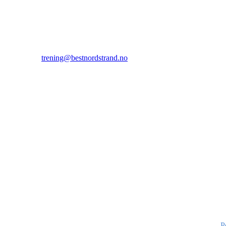
(kan ikke brukes til sms)
E-post treningssenter:
trening@bestnordstrand.no
Telefon treningssenter:
98 70 23 59 tast 2
P