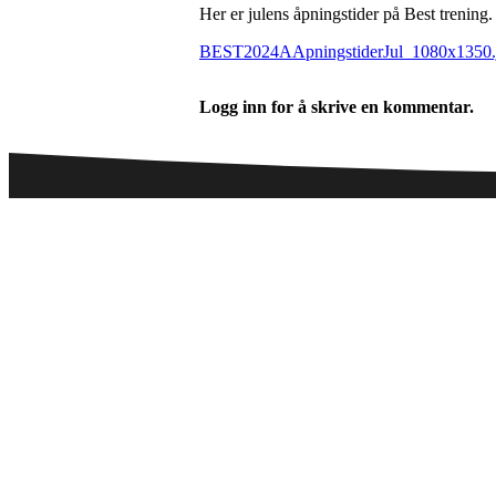
Her er julens åpningstider på Best trening.
BEST2024AApningstiderJul_1080x1350.
Logg inn for å skrive en kommentar.
Telefontid legesenter
NB! Sommertider på sentralbordet:
Mandag - fredag:
08:00 - 10:00 og 12:30 - 13:30
Telefon:
98 70 23 59 / 23 18 06 00
Fax:
23 18 06 01
(98 70 23 59 kan ikke brukes til sms)