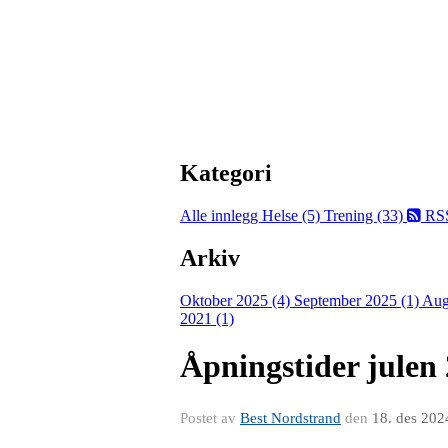
Kategori
Alle innlegg
Helse (5)
Trening (33)
RS
Arkiv
Oktober 2025 (4)
September 2025 (1)
Aug
2021 (1)
Åpningstider julen
Postet av
Best Nordstrand
den
18. des 202