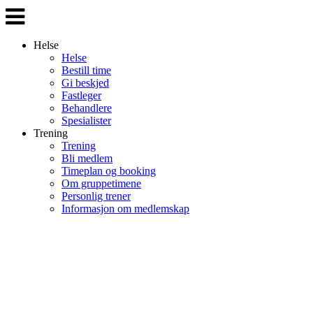
Veksle
navigasjon
Helse
Helse
Bestill time
Gi beskjed
Fastleger
Behandlere
Spesialister
Trening
Trening
Bli medlem
Timeplan og booking
Om gruppetimene
Personlig trener
Informasjon om medlemskap