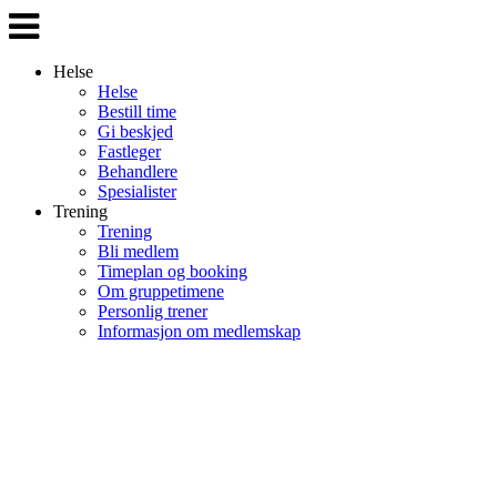
Veksle
navigasjon
Helse
Helse
Bestill time
Gi beskjed
Fastleger
Behandlere
Spesialister
Trening
Trening
Bli medlem
Timeplan og booking
Om gruppetimene
Personlig trener
Informasjon om medlemskap