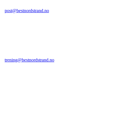
E-post legesenter:
post@bestnordstrand.no
Telefon legesenter:
98 70 23 59 tast 1
(kan ikke brukes til sms)
E-post treningssenter:
trening@bestnordstrand.no
Telefon treningssenter:
98 70 23 59 tast 2