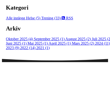
Kategori
Alle innlegg
Helse (5)
Trening (33)
RSS
Arkiv
Oktober 2025 (4)
September 2025 (1)
August 2025 (2)
Juli 2025 (2
Juni 2025 (1)
Mai 2025 (1)
April 2025 (1)
Mars 2025 (2)
2024 (11)
2023 (9)
2022 (14)
2021 (1)
Telefontid legesenter
NB! Sommertider på sentralbordet:
Mandag - fredag:
08:00 - 10:00 og 12:30 - 13:30
Telefon:
98 70 23 59 / 23 18 06 00