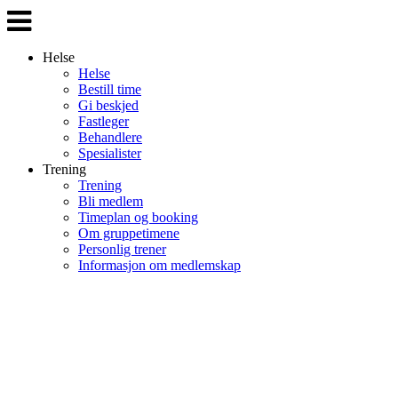
Veksle
navigasjon
Helse
Helse
Bestill time
Gi beskjed
Fastleger
Behandlere
Spesialister
Trening
Trening
Bli medlem
Timeplan og booking
Om gruppetimene
Personlig trener
Informasjon om medlemskap