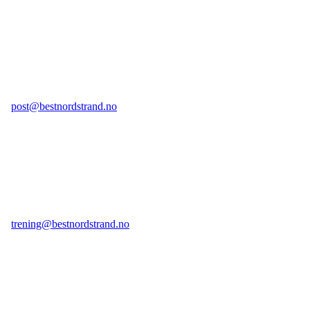
Kongsveien 104, 1177 Oslo
Postadresse:
Postboks 104 Bekkelagshøgda, 1109 Oslo
E-post legesenter:
post@bestnordstrand.no
Telefon legesenter:
98 70 23 59 tast 1
(kan ikke brukes til sms)
E-post treningssenter:
trening@bestnordstrand.no
Telefon treningssenter:
98 70 23 59 tast 2