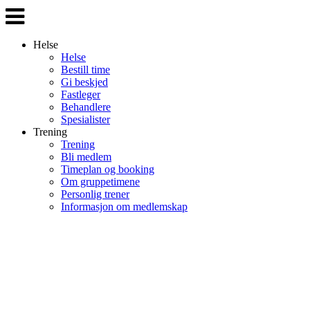
Veksle
navigasjon
Helse
Helse
Bestill time
Gi beskjed
Fastleger
Behandlere
Spesialister
Trening
Trening
Bli medlem
Timeplan og booking
Om gruppetimene
Personlig trener
Informasjon om medlemskap