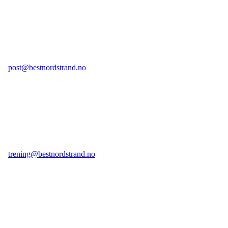
Postadresse:
Postboks 104 Bekkelagshøgda, 1109 Oslo
E-post legesenter:
post@bestnordstrand.no
Telefon legesenter:
98 70 23 59 tast 1
(kan ikke brukes til sms)
E-post treningssenter:
trening@bestnordstrand.no
Telefon treningssenter:
98 70 23 59 tast 2