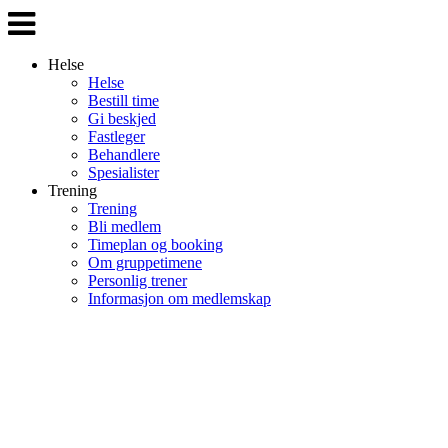
Veksle
navigasjon
Helse
Helse
Bestill time
Gi beskjed
Fastleger
Behandlere
Spesialister
Trening
Trening
Bli medlem
Timeplan og booking
Om gruppetimene
Personlig trener
Informasjon om medlemskap