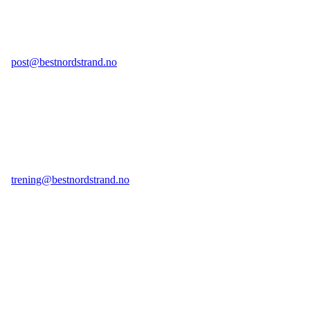
Postboks 104 Bekkelagshøgda, 1109 Oslo
E-post legesenter:
post@bestnordstrand.no
Telefon legesenter:
98 70 23 59 tast 1
(kan ikke brukes til sms)
E-post treningssenter:
trening@bestnordstrand.no
Telefon treningssenter:
98 70 23 59 tast 2